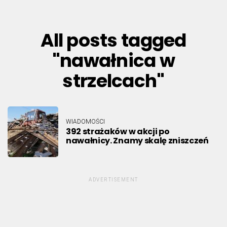
All posts tagged
"nawałnica w
strzelcach"
WIADOMOŚCI
392 strażaków w akcji po
nawałnicy. Znamy skalę zniszczeń
ADVERTISEMENT