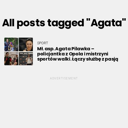
All posts tagged "Agata"
SPORT
Mł. asp. Agata Pilawka –
policjantka z Opola i mistrzyni
sportów walki. Łączy służbę z pasją
ADVERTISEMENT