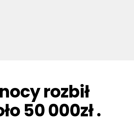
 nocy rozbił
ło 50 000zł .