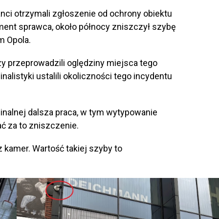
anci otrzymali zgłoszenie od ochrony obiektu
oment sprawca, około północy zniszczył szybę
m Opola.
rzy przeprowadzili oględziny miejsca tego
nalistyki ustalili okoliczności tego incydentu
minalnej dalsza praca, w tym wytypowanie
ć za to zniszczenie.
 kamer. Wartość takiej szyby to