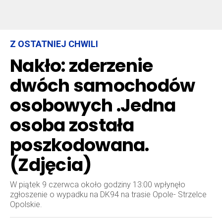
Z OSTATNIEJ CHWILI
Nakło: zderzenie
dwóch samochodów
osobowych .Jedna
osoba została
poszkodowana.
(Zdjęcia)
W piątek 9 czerwca około godziny 13:00 wpłynęło
zgłoszenie o wypadku na DK94 na trasie Opole- Strzelce
Opolskie.