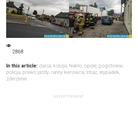
2868
In this article:
dacia
,
kolizja
,
Nakło
,
opole
,
pogotowie
,
policja
,
prawo jazdy
,
ranny kierowca
,
straz
,
wypadek
,
zderzenie
ADVERTISEMENT