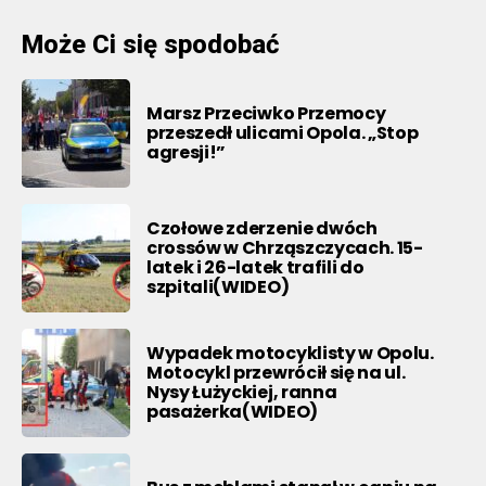
Może Ci się spodobać
Marsz Przeciwko Przemocy
przeszedł ulicami Opola. „Stop
agresji!”
Czołowe zderzenie dwóch
crossów w Chrząszczycach. 15-
latek i 26-latek trafili do
szpitali(WIDEO)
Wypadek motocyklisty w Opolu.
Motocykl przewrócił się na ul.
Nysy Łużyckiej, ranna
pasażerka(WIDEO)