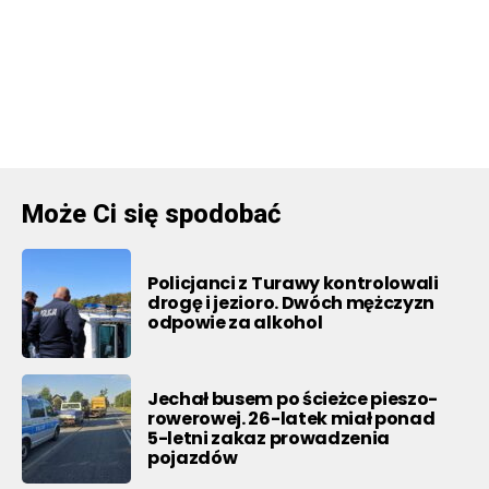
Może Ci się spodobać
Policjanci z Turawy kontrolowali
drogę i jezioro. Dwóch mężczyzn
odpowie za alkohol
Jechał busem po ścieżce pieszo-
rowerowej. 26-latek miał ponad
5-letni zakaz prowadzenia
pojazdów