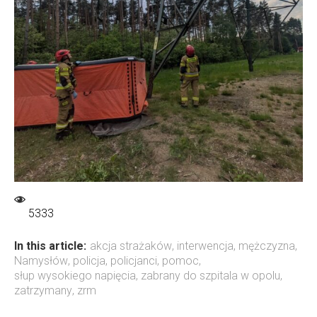
5333
In this article:
akcja strażaków
,
interwencja
,
mężczyzna
,
Namysłów
,
policja
,
policjanci
,
pomoc
,
słup wysokiego napięcia
,
zabrany do szpitala w opolu
,
zatrzymany
,
zrm