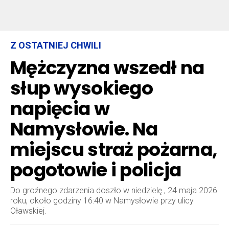
Z OSTATNIEJ CHWILI
Mężczyzna wszedł na
słup wysokiego
napięcia w
Namysłowie. Na
miejscu straż pożarna,
pogotowie i policja
Do groźnego zdarzenia doszło w niedzielę , 24 maja 2026
roku, około godziny 16:40 w Namysłowie przy ulicy
Oławskiej.