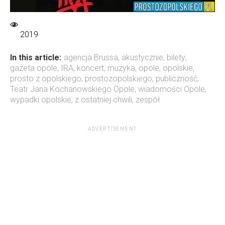
2019
In this article:
agencja Brussa
,
akustycznie
,
bilety
,
gazeta opole
,
IRA
,
koncert
,
muzyka
,
opole
,
opolskie
,
prosto z opolskiego
,
prostozopolskiego
,
publiczność
,
Teatr Jana Kochanowskiego Opole
,
wiadomości Opole
,
wypadki opolskie
,
z ostatniej chwili
,
zespół
ADVERTISEMENT