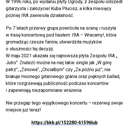
W 1996 roku, po wydaniu płyty Ogrody, z zespołu odszedł
gitarzysta i założyciel Kuba Płucisz, a kilka miesięcy
później IRA zawiesiła działalność.
Po 7 latach przerwy grupa powróciła na scenę i ruszyła
w trasę koncertową pod hasłem: IRA – Wracamy!, która
gromadząc rzesze fanów, utwierdziła muzyków
o słuszności tej decyzji.
W maju 2021 ukazała się najnowsza płyta Zespołu IRA „
Jutro”. Znaleźć można na niej takie single jak „W górę
patrz”, „Zimowa”, „Chciałbym” czy „Za późno już”, nie
brakuje mocnego gitarowego grania oraz pięknych ballad,
które rozgrzewają publiczność podczas koncertów
i zapewniają niezapomniane wrażenia.
Nie przegap tego wyjątkowego koncertu – rezerwuj swoje
miejsce już teraz!
https://bkb.pl/152280-61596lub