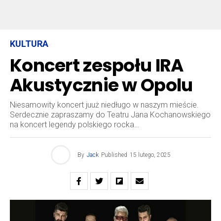
KULTURA
Koncert zespołu IRA
Akustycznie w Opolu
Niesamowity koncert juuż niedługo w naszym mieście.
Serdecznie zapraszamy do Teatru Jana Kochanowskiego
na koncert legendy polskiego rocka…
By
Jack
Published
15 lutego, 2025