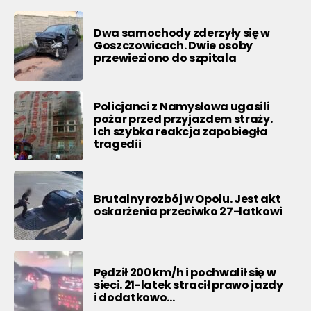
Dwa samochody zderzyły się w
Goszczowicach. Dwie osoby
przewieziono do szpitala
Policjanci z Namysłowa ugasili
pożar przed przyjazdem straży.
Ich szybka reakcja zapobiegła
tragedii
Brutalny rozbój w Opolu. Jest akt
oskarżenia przeciwko 27-latkowi
Pędził 200 km/h i pochwalił się w
sieci. 21-latek stracił prawo jazdy
i dodatkowo…