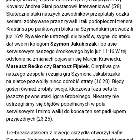
Kovalov Andrea Giani postanowił interweniować (5:8).
Skuteczne ataki naszych zawodników przeplatały oczka
seriami zdobywane przez rywali i tak podopieczni trenera
Krastinsa po punktowym bloku na Szymańskim prowadzili
już 16:9. Rywale nie ustrzegli się błędów, sygnał do ataku
dał swoim kolegom
Szymon Jakubiszak
i po asie
serwisowym naszego środkowego było już 11:16.W tej
odsłonie na zmianach pojawiali się Marcin Krawiecki,
Mateusz Rećko
czy
Bartosz Fijałek.
Cierpliwa gra
naszego zespołu i czujna gra Szymona Jakubiszaka
na siatce pozwoliły nieco odrobić straty (16:20). Błędy
gości również zrobiły swoje, kluczowa faza seta to
jeszcze pewne ataki Igora Grobelnego. Niestety nie
ustrzegliśmy się błędów popełnianych w polu
serwisowym i mimo walki do końca ten set padł łupem
przyjezdnych (23:25).
Tie-breaka atakiem z lewego skrzydła otworzył Rafał