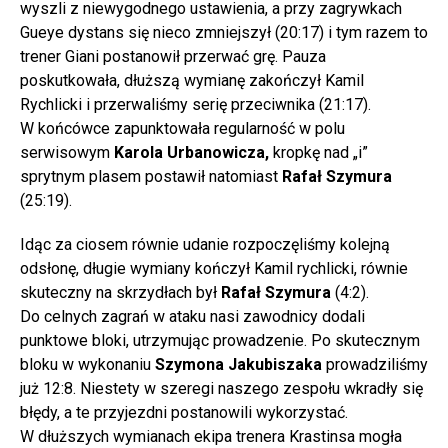
wyszli z niewygodnego ustawienia, a przy zagrywkach
Gueye dystans się nieco zmniejszył (20:17) i tym razem to
trener Giani postanowił przerwać grę. Pauza
poskutkowała, dłuższą wymianę zakończył Kamil
Rychlicki i przerwaliśmy serię przeciwnika (21:17).
W końcówce zapunktowała regularność w polu
serwisowym
Karola Urbanowicza,
kropkę nad „i”
sprytnym plasem postawił natomiast
Rafał Szymura
(25:19).
Idąc za ciosem równie udanie rozpoczęliśmy kolejną
odsłonę, długie wymiany kończył Kamil rychlicki, równie
skuteczny na skrzydłach był
Rafał Szymura
(4:2).
Do celnych zagrań w ataku nasi zawodnicy dodali
punktowe bloki, utrzymując prowadzenie. Po skutecznym
bloku w wykonaniu
Szymona Jakubiszaka
prowadziliśmy
już 12:8. Niestety w szeregi naszego zespołu wkradły się
błędy, a te przyjezdni postanowili wykorzystać.
W dłuższych wymianach ekipa trenera Krastinsa mogła