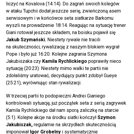
liczyć na Kovalova (14:14). Do zagrań swoich kolegów
w ataku Tupchii dodał jeszcze serię, zwieńczoną asem
serwisowym i w końcówce seta siatkarze Barkomu
wyszli na prowadzenie 18:14. Reagując na sytuację trener
Giani rotował jeszcze składem, na boisku pojawił się
Jakub Szymański.
Niestety rywale nie tracili
na skuteczności, rywalizację z naszym blokiem wygrał
Pope i było już 16:20. Kolejne zagrania Szymona
Jakubiszaka czy
Kamila Rychlickiego
poprawiły nieco
sytuację (20:23). Niestety mimo walki te partii nie
zdołaliśmy uratować, decydujący punkt zdobył Gueye
(25:21), wyrównując stan rywalizacji.
W trzeciej partii to podopieczni Andrei Gianiego
kontrolowali sytuację, już początek seta z serią zagrywek
Kamila Rychlickiego dał nam sporą zaliczkę na starcie
(5:1). Kolejne akcje na środku siatki kończył
Szymon
Jakubiszak,
regularnie na skrzydłach skutecznością
imponował
Igor Grobelny
i systematycznie