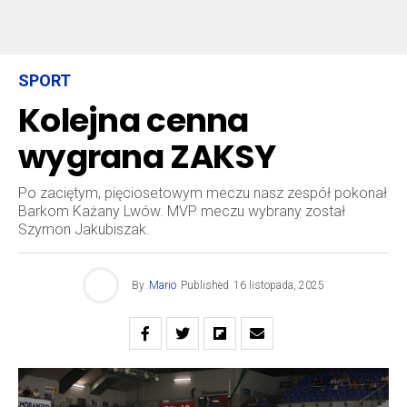
SPORT
Kolejna cenna
wygrana ZAKSY
Po zaciętym, pięciosetowym meczu nasz zespół pokonał
Barkom Każany Lwów. MVP meczu wybrany został
Szymon Jakubiszak.
By
Mario
Published
16 listopada, 2025