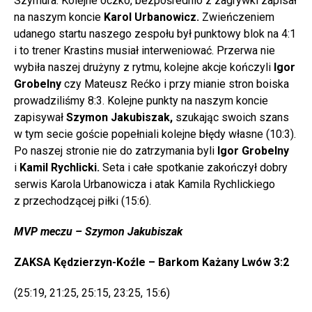
Szymura. Kolejne oczko, bezpośrednio z zagrywki zapisał
na naszym koncie
Karol Urbanowicz.
Zwieńczeniem
udanego startu naszego zespołu był punktowy blok na 4:1
i to trener Krastins musiał interweniować. Przerwa nie
wybiła naszej drużyny z rytmu, kolejne akcje kończyli
Igor
Grobelny
czy Mateusz Rećko i przy mianie stron boiska
prowadziliśmy 8:3. Kolejne punkty na naszym koncie
zapisywał
Szymon Jakubiszak,
szukając swoich szans
w tym secie goście popełniali kolejne błędy własne (10:3).
Po naszej stronie nie do zatrzymania byli
Igor Grobelny
i
Kamil Rychlicki.
Seta i całe spotkanie zakończył dobry
serwis Karola Urbanowicza i atak Kamila Rychlickiego
z przechodzącej piłki (15:6).
MVP meczu – Szymon Jakubiszak
ZAKSA Kędzierzyn-Koźle – Barkom Każany Lwów 3:2
(25:19, 21:25, 25:15, 23:25, 15:6)