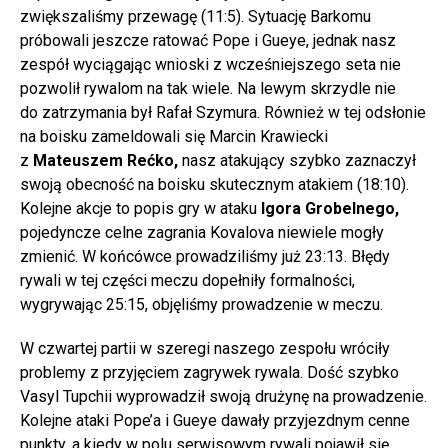
zwiększaliśmy przewagę (11:5). Sytuację Barkomu
próbowali jeszcze ratować Pope i Gueye, jednak nasz
zespół wyciągając wnioski z wcześniejszego seta nie
pozwolił rywalom na tak wiele. Na lewym skrzydle nie
do zatrzymania był Rafał Szymura. Również w tej odsłonie
na boisku zameldowali się Marcin Krawiecki
z
Mateuszem Rećko,
nasz atakujący szybko zaznaczył
swoją obecność na boisku skutecznym atakiem (18:10).
Kolejne akcje to popis gry w ataku
Igora Grobelnego,
pojedyncze celne zagrania Kovalova niewiele mogły
zmienić. W końcówce prowadziliśmy już 23:13. Błędy
rywali w tej części meczu dopełniły formalności,
wygrywając 25:15, objęliśmy prowadzenie w meczu.
W czwartej partii w szeregi naszego zespołu wróciły
problemy z przyjęciem zagrywek rywala. Dość szybko
Vasyl Tupchii wyprowadził swoją drużynę na prowadzenie.
Kolejne ataki Pope’a i Gueye dawały przyjezdnym cenne
punkty, a kiedy w polu serwisowym rywali pojawił się