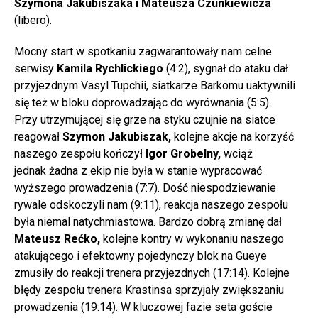
Szymona Jakubiszaka i Mateusza Czunkiewicza
(libero).
Mocny start w spotkaniu zagwarantowały nam celne
serwisy
Kamila Rychlickiego
(4:2), sygnał do ataku dał
przyjezdnym Vasyl Tupchii, siatkarze Barkomu uaktywnili
się też w bloku doprowadzając do wyrównania (5:5).
Przy utrzymującej się grze na styku czujnie na siatce
reagował
Szymon Jakubiszak,
kolejne akcje na korzyść
naszego zespołu kończył
Igor Grobelny,
wciąż
jednak żadna z ekip nie była w stanie wypracować
wyższego prowadzenia (7:7). Dość niespodziewanie
rywale odskoczyli nam (9:11), reakcja naszego zespołu
była niemal natychmiastowa. Bardzo dobrą zmianę dał
Mateusz Rećko,
kolejne kontry w wykonaniu naszego
atakującego i efektowny pojedynczy blok na Gueye
zmusiły do reakcji trenera przyjezdnych (17:14). Kolejne
błędy zespołu trenera Krastinsa sprzyjały zwiększaniu
prowadzenia (19:14). W kluczowej fazie seta goście