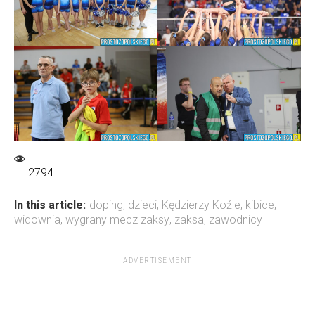
2794
In this article:
doping
,
dzieci
,
Kędzierzy Koźle
,
kibice
,
widownia
,
wygrany mecz zaksy
,
zaksa
,
zawodnicy
ADVERTISEMENT