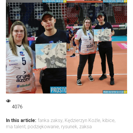
4076
In this article:
fanka zaksy
,
Kędzierzyn Koźle
,
kibice
,
ma talent
,
podziękowanie
,
rysunek
,
zaksa