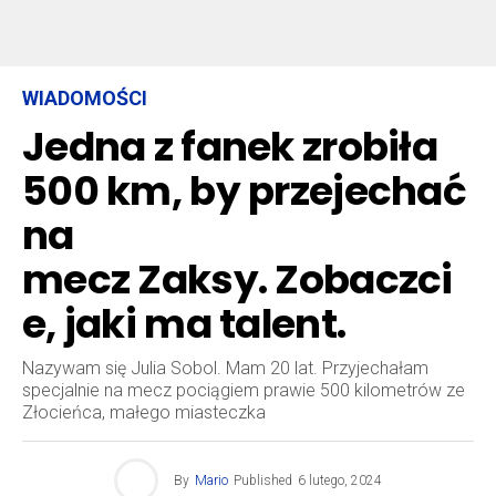
WIADOMOŚCI
Jedna z fanek zrobiła
500 km, by przejechać
na
mecz Zaksy. Zobaczci
e, jaki ma talent.
Nazywam się Julia Sobol. Mam 20 lat. Przyjechałam
specjalnie na mecz pociągiem prawie 500 kilometrów ze
Złocieńca, małego miasteczka
By
Mario
Published
6 lutego, 2024