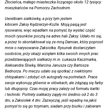
Złocieńca, małego miasteczka liczącego około 12 tysięcy
mieszkańców na Pomorzu Zachodnim.
Uwielbiam siatkówkę, a przy tym jestem
kibicem Zaksy Kędzierzyn-Koźle. Moją pasją jest
rysowanie, więc wpadłam na pomysł, by wysłać część
moich rysunków pocztą na adres hali Zaksy. Udało mi się,
a przez to skontaktował się ze mną Damian, który poprosił
mnie o narysowanie Zaksiołka. Rysunek dostarczyłam
osobiście, przy okazji wzięłam kilka swoich innych prac
przedstawiających siatkarzy m.in. Łukasza Kaczmarka,
Aleksandra Śliwkę, Marcina Janusza czy Bartosza
Bednorza. Po meczu udało się spotkać z niektórymi
chłopakami i zdobyć ich autografy na portretach. Prace
swoje wykonuję głównie w ołówkach, ale zdążają się farby
lub długopisy. Czas mojej pracy zależy od formatu kartki
i techniki. Portrety siatkarzy zajęły mi średnio od 2 do 3
dni, a Zaksiołek 4 dni. Zazwyczaj, jeśli wpadnę na jakiś
pomysł to się go trzymam, siadam przy biurku i zabieram