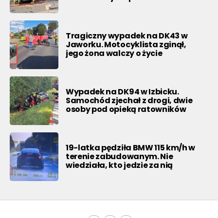
Tragiczny wypadek na DK43 w
Jaworku. Motocyklista zginął,
jego żona walczy o życie
Wypadek na DK94 w Izbicku.
Samochód zjechał z drogi, dwie
osoby pod opieką ratowników
19-latka pędziła BMW 115 km/h w
terenie zabudowanym. Nie
wiedziała, kto jedzie za nią