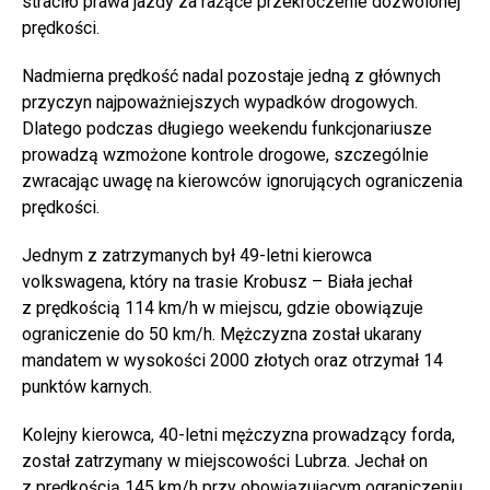
straciło prawa jazdy za rażące przekroczenie dozwolonej
prędkości.
Nadmierna prędkość nadal pozostaje jedną z głównych
przyczyn najpoważniejszych wypadków drogowych.
Dlatego podczas długiego weekendu funkcjonariusze
prowadzą wzmożone kontrole drogowe, szczególnie
zwracając uwagę na kierowców ignorujących ograniczenia
prędkości.
Jednym z zatrzymanych był 49-letni kierowca
volkswagena, który na trasie Krobusz – Biała jechał
z prędkością 114 km/h w miejscu, gdzie obowiązuje
ograniczenie do 50 km/h. Mężczyzna został ukarany
mandatem w wysokości 2000 złotych oraz otrzymał 14
punktów karnych.
Kolejny kierowca, 40-letni mężczyzna prowadzący forda,
został zatrzymany w miejscowości Lubrza. Jechał on
z prędkością 145 km/h przy obowiązującym ograniczeniu