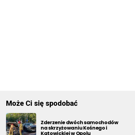
Może Ci się spodobać
Zderzenie dwóch samochodów
na skrzyżowaniu Kośnego i
Katowickiej w Opolu