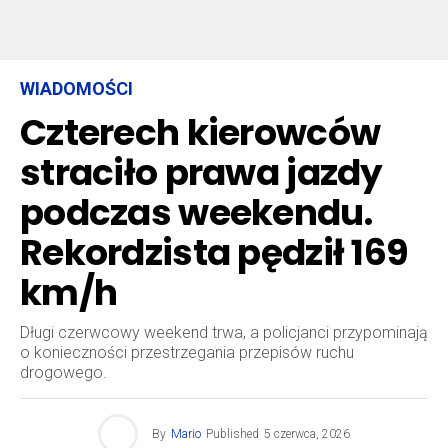
WIADOMOŚCI
Czterech kierowców
straciło prawa jazdy
podczas weekendu.
Rekordzista pędził 169
km/h
Długi czerwcowy weekend trwa, a policjanci przypominają
o konieczności przestrzegania przepisów ruchu
drogowego.
By
Mario
Published
5 czerwca, 2026