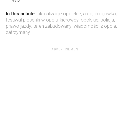
4751
In this article:
aktualizacje opolekie
,
auto
,
drogówka
,
festiwal piosenki w opolu
,
kierowcy
,
opolskie
,
policja
,
prawo jazdy
,
teren zabudowany
,
wiadomości z opola
,
zatrzymany
ADVERTISEMENT