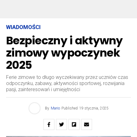
WIADOMOŚCI
Bezpieczny i aktywny
zimowy wypoczynek
2025
Ferie zimowe to długo wyczekiwany przez uczniów czas
odpoczynku, zabawy, aktywności sportowej, rozwijania
pasji, zainteresowań i umiejętności
By
Mario
Published
19 stycznia, 2025