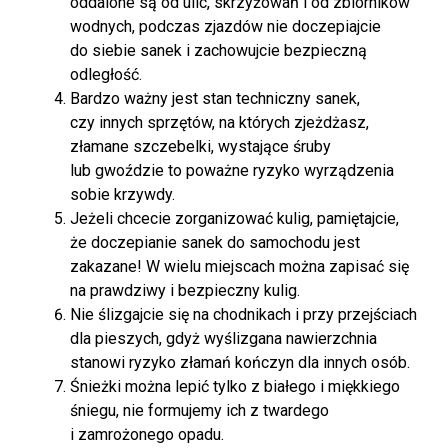
oddalone są od ulic, skrzyżowań i od zbiorników
wodnych, podczas zjazdów nie doczepiajcie
do siebie sanek i zachowujcie bezpieczną
odległość.
Bardzo ważny jest stan techniczny sanek,
czy innych sprzętów, na których zjeżdżasz,
złamane szczebelki, wystające śruby
lub gwoździe to poważne ryzyko wyrządzenia
sobie krzywdy.
Jeżeli chcecie zorganizować kulig, pamiętajcie,
że doczepianie sanek do samochodu jest
zakazane! W wielu miejscach można zapisać się
na prawdziwy i bezpieczny kulig.
Nie ślizgajcie się na chodnikach i przy przejściach
dla pieszych, gdyż wyślizgana nawierzchnia
stanowi ryzyko złamań kończyn dla innych osób.
Śnieżki można lepić tylko z białego i miękkiego
śniegu, nie formujemy ich z twardego
i zamrożonego opadu.