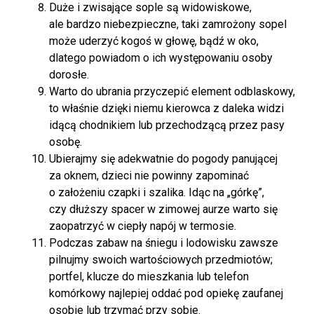
Duże i zwisające sople są widowiskowe,
ale bardzo niebezpieczne, taki zamrożony sopel
może uderzyć kogoś w głowę, bądź w oko,
dlatego powiadom o ich występowaniu osoby
dorosłe.
Warto do ubrania przyczepić element odblaskowy,
to właśnie dzięki niemu kierowca z daleka widzi
idącą chodnikiem lub przechodzącą przez pasy
osobę.
Ubierajmy się adekwatnie do pogody panującej
za oknem, dzieci nie powinny zapominać
o założeniu czapki i szalika. Idąc na „górkę”,
czy dłuższy spacer w zimowej aurze warto się
zaopatrzyć w ciepły napój w termosie.
Podczas zabaw na śniegu i lodowisku zawsze
pilnujmy swoich wartościowych przedmiotów;
portfel, klucze do mieszkania lub telefon
komórkowy najlepiej oddać pod opiekę zaufanej
osobie lub trzymać przy sobie.