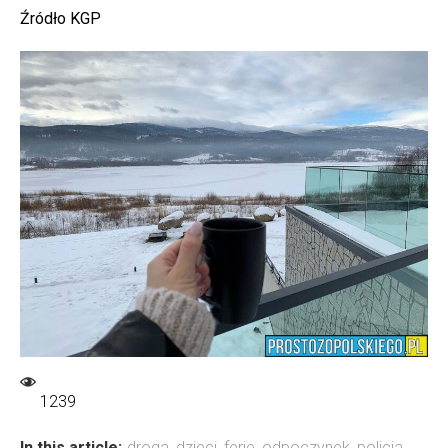
Źródło KGP
1239
In this article:
droga
,
dzieci
,
ferie
,
odpoczynek
,
policja
,