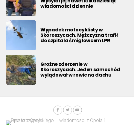
Wysyłał jej nawet kilkadziesiąt
wiadomości dziennie
Wypadek motocyklisty w
Skoroszycach. Mężczyzna trafił
do szpitala śmigłowcem LPR
Groźne zderzenie w
Skoroszycach. Jeden samochód
wylądował w rowie na dachu