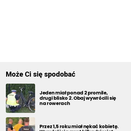
Może Ci się spodobać
Jeden miał ponad 2 promile,
drugi blisko 2. Obaj wywrócili się
na rowerach
Przez 1,5 roku miał nękać kobietę.