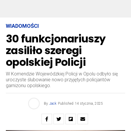
WIADOMOŚCI
30 funkcjonariuszy
zasiliło szeregi
opolskiej Policji
W Komendzie Wojewódzkiej Policji w Opolu odbyło się
uroczyste ślubowanie nowo przyjętych policjantów
garnizonu opolskiego.
By
Jack
Published
14 stycznia, 2025