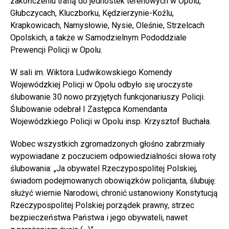
zakończeniu trafią do jednostek terenowych w Opolu,
Głubczycach, Kluczborku, Kędzierzynie-Koźlu,
Krapkowicach, Namysłowie, Nysie, Oleśnie, Strzelcach
Opolskich, a także w Samodzielnym Pododdziale
Prewencji Policji w Opolu.
W sali im. Wiktora Ludwikowskiego Komendy
Wojewódzkiej Policji w Opolu odbyło się uroczyste
ślubowanie 30 nowo przyjętych funkcjonariuszy Policji.
Ślubowanie odebrał I Zastępca Komendanta
Wojewódzkiego Policji w Opolu insp. Krzysztof Buchała.
Wobec wszystkich zgromadzonych głośno zabrzmiały
wypowiadane z poczuciem odpowiedzialności słowa roty
ślubowania: „Ja obywatel Rzeczypospolitej Polskiej,
świadom podejmowanych obowiązków policjanta, ślubuję:
służyć wiernie Narodowi, chronić ustanowiony Konstytucją
Rzeczypospolitej Polskiej porządek prawny, strzec
bezpieczeństwa Państwa i jego obywateli, nawet