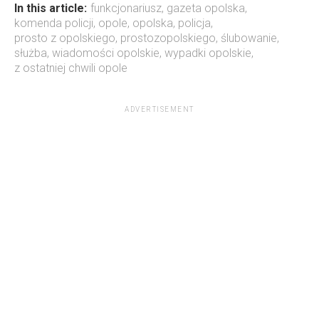
In this article:
funkcjonariusz
,
gazeta opolska
,
komenda policji
,
opole
,
opolska
,
policja
,
prosto z opolskiego
,
prostozopolskiego
,
ślubowanie
,
służba
,
wiadomości opolskie
,
wypadki opolskie
,
z ostatniej chwili opole
ADVERTISEMENT