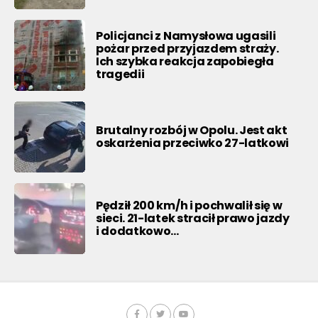
Policjanci z Namysłowa ugasili
pożar przed przyjazdem straży.
Ich szybka reakcja zapobiegła
tragedii
Brutalny rozbój w Opolu. Jest akt
oskarżenia przeciwko 27-latkowi
Pędził 200 km/h i pochwalił się w
sieci. 21-latek stracił prawo jazdy
i dodatkowo…