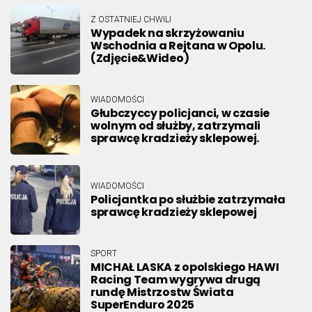
Z OSTATNIEJ CHWILI
Wypadek na skrzyżowaniu
Wschodnia a Rejtana w Opolu.
(Zdjęcie&Wideo)
WIADOMOŚCI
Głubczyccy policjanci, w czasie
wolnym od służby, zatrzymali
sprawcę kradzieży sklepowej.
WIADOMOŚCI
Policjantka po służbie zatrzymała
sprawcę kradzieży sklepowej
SPORT
MICHAŁ LASKA z opolskiego HAWI
Racing Team wygrywa drugą
rundę Mistrzostw Świata
SuperEnduro 2025