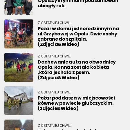
Opolscy kryminalni podsumowali
ubiegły rok.
Z OSTATNIEJ CHWILI
Pożar w domu jednorodzinnym na
ul.Grzybowej w Opolu. Dwie osoby
zabrane do szpitala.
(Zdjęcia&Wideo)
Z OSTATNIEJ CHWILI
Dachowanie auta na obwodnicy
Opola. Ranna została kobieta
,która jechała z psem.
(Zdjęcia&Wideo)
Z OSTATNIEJ CHWILI
Pożar poddasza w miejscowości
Równe w powiecie głubczyckim.
(zdjęcie&Wideo)
Z OSTATNIEJ CHWILI