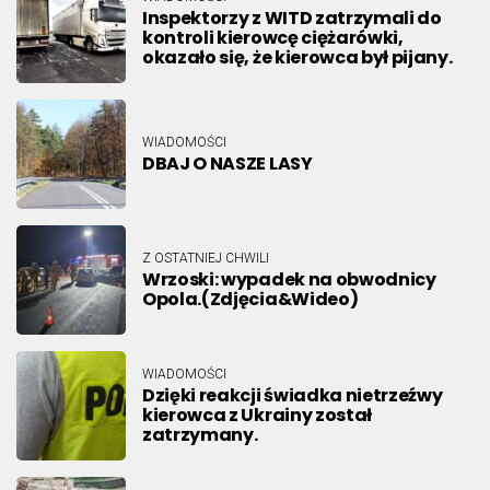
Inspektorzy z WITD zatrzymali do
kontroli kierowcę ciężarówki,
okazało się, że kierowca był pijany.
WIADOMOŚCI
DBAJ O NASZE LASY
Z OSTATNIEJ CHWILI
Wrzoski: wypadek na obwodnicy
Opola.(Zdjęcia&Wideo)
WIADOMOŚCI
Dzięki reakcji świadka nietrzeźwy
kierowca z Ukrainy został
zatrzymany.