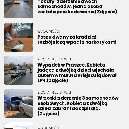
Tokary : zderzenie dwóch
samochodów, jedna osoba
została poszkodowana.(Zdjęcia)
WIADOMOŚCI
Poszukiwany za kradzież
rozbójniczą wpadł z narkotykami
Z OSTATNIEJ CHWILI
Wypadek w Praszce. Kobieta
jadąca z dwójką dzieci wjechała
autem w mur.Na miejscu lądował
LPR.(Zdjęcie)
Z OSTATNIEJ CHWILI
Wrzoski: zderzenie 3 samochodów
osobowych. Kobieta z dwójką
dzieci zabrani do szpitala.
(Zdjęcia)
WIADOMOŚCI