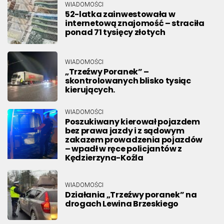
WIADOMOŚCI
52-latka zainwestowała w
internetową znajomość – straciła
ponad 71 tysięcy złotych
WIADOMOŚCI
„Trzeźwy Poranek” –
skontrolowanych blisko tysiąc
kierujących.
WIADOMOŚCI
Poszukiwany kierował pojazdem
bez prawa jazdy i z sądowym
zakazem prowadzenia pojazdów
– wpadł w ręce policjantów z
Kędzierzyna-Koźla
WIADOMOŚCI
Działania „Trzeźwy poranek” na
drogach Lewina Brzeskiego