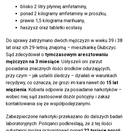
blisko 2 litry płynnej amfetaminy,
ponad 2 kilogramy amfetaminy w proszku,
prawie 1,5 kilograma marihuany,
haszysz oraz tabletki ecstasy.
Do sprawy zatrzymano dwóch mężczyzn w wieku 39 i 38
lat oraz ich 29-letnią znajomą – mieszkankę Głubczyc.
Sąd zdecydował o
tymczasowym aresztowaniu
mężczyzn na 3 miesiące
. Usłyszeli oni zarzut
posiadania znacznych ilości środków odurzających,
przy czym – jak ustalili śledczy – działali w warunkach
recydywy, co oznacza, że grozi im kara nawet do
15 lat
więzienia
. Kobieta odpowie za posiadanie narkotyków –
wobec niej sąd zastosował dozór policyjny i zakaz
kontaktowania się ze współpodejrzanymi.
Zabezpieczone narkotyki przekazano do dalszych badań
laboratoryjnych. Policjanci podkreślają, że z tej ilości
substancji można przygotować ponad
22 tysiące porcji