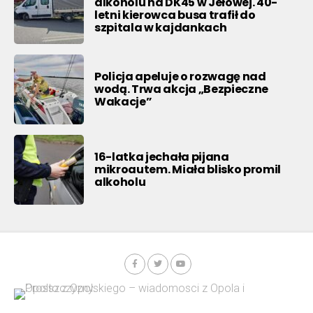
alkoholu na DK45 w Jełowej. 40-
letni kierowca busa trafił do
szpitala w kajdankach
Policja apeluje o rozwagę nad
wodą. Trwa akcja „Bezpieczne
Wakacje”
16-latka jechała pijana
mikroautem. Miała blisko promil
alkoholu