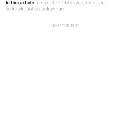
In this article:
areszt
,
KPP Głubczyce
,
kryminalni
,
narkotyki
,
policja
,
zatrzymani
ADVERTISEMENT