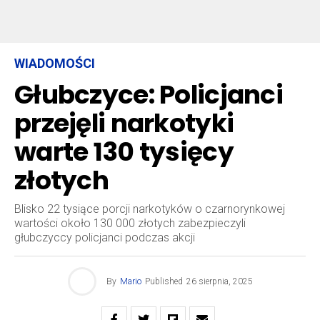
WIADOMOŚCI
Głubczyce: Policjanci
przejęli narkotyki
warte 130 tysięcy
złotych
Blisko 22 tysiące porcji narkotyków o czarnorynkowej
wartości około 130 000 złotych zabezpieczyli
głubczyccy policjanci podczas akcji
By
Mario
Published
26 sierpnia, 2025