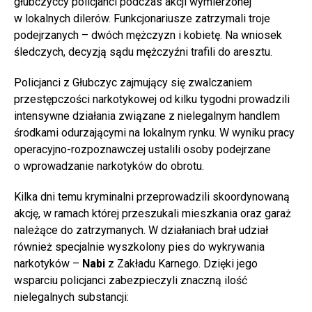
głubczyccy policjanci podczas akcji wymierzonej
w lokalnych dilerów. Funkcjonariusze zatrzymali troje
podejrzanych – dwóch mężczyzn i kobietę. Na wniosek
śledczych, decyzją sądu mężczyźni trafili do aresztu.
Policjanci z Głubczyc zajmujący się zwalczaniem
przestępczości narkotykowej od kilku tygodni prowadzili
intensywne działania związane z nielegalnym handlem
środkami odurzającymi na lokalnym rynku. W wyniku pracy
operacyjno-rozpoznawczej ustalili osoby podejrzane
o wprowadzanie narkotyków do obrotu.
Kilka dni temu kryminalni przeprowadzili skoordynowaną
akcję, w ramach której przeszukali mieszkania oraz garaż
należące do zatrzymanych. W działaniach brał udział
również specjalnie wyszkolony pies do wykrywania
narkotyków –
Nabi
z Zakładu Karnego. Dzięki jego
wsparciu policjanci zabezpieczyli znaczną ilość
nielegalnych substancji: