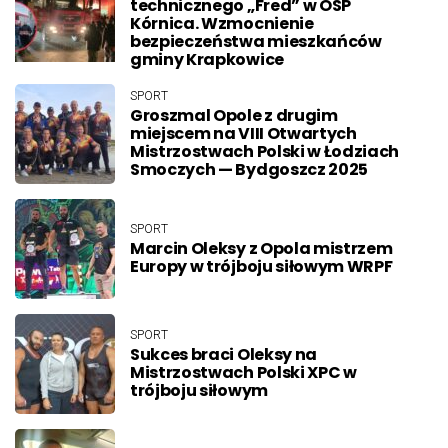
technicznego „Fred” w OSP
Kórnica. Wzmocnienie
bezpieczeństwa mieszkańców
gminy Krapkowice
SPORT
Groszmal Opole z drugim
miejscem na VIII Otwartych
Mistrzostwach Polski w Łodziach
Smoczych — Bydgoszcz 2025
SPORT
Marcin Oleksy z Opola mistrzem
Europy w trójboju siłowym WRPF
SPORT
Sukces braci Oleksy na
Mistrzostwach Polski XPC w
trójboju siłowym