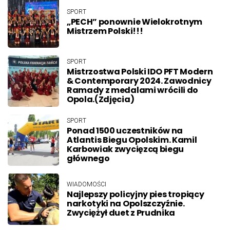
SPORT
„PECH” ponownie Wielokrotnym
Mistrzem Polski!!!
SPORT
Mistrzostwa Polski IDO PFT Modern
& Contemporary 2024. Zawodnicy
Ramady z medalami wrócili do
Opola.(Zdjęcia)
SPORT
Ponad 1500 uczestników na
Atlantis Biegu Opolskim. Kamil
Karbowiak zwycięzcą biegu
głównego
WIADOMOŚCI
Najlepszy policyjny pies tropiący
narkotyki na Opolszczyźnie.
Zwyciężył duet z Prudnika