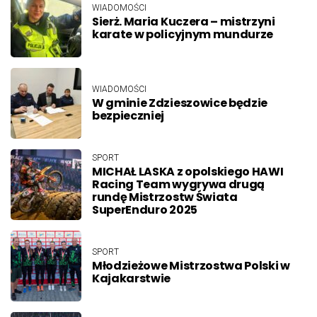
WIADOMOŚCI
Sierż. Maria Kuczera – mistrzyni
karate w policyjnym mundurze
WIADOMOŚCI
W gminie Zdzieszowice będzie
bezpieczniej
SPORT
MICHAŁ LASKA z opolskiego HAWI
Racing Team wygrywa drugą
rundę Mistrzostw Świata
SuperEnduro 2025
SPORT
Młodzieżowe Mistrzostwa Polski w
Kajakarstwie