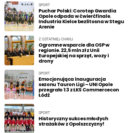
SPORT
Puchar Polski: Corotop Gwardia
Opole odpada w ćwierćfinale.
Industria Kielce bezlitosna w Stegu
Arenie
Z OSTATNIEJ CHWILI
Ogromne wsparcie dla OSP w
regionie. 22,5 mln zł z Unii
Europejskiej na sprzęt, wozy i
drony
SPORT
Emocjonująca inauguracja
sezonu Tauron Ligi – UNI Opole
przegrało 1:3 z ŁKS Commercecon
Łódź
SPORT
Historyczny sukces młodych
strażaków z Opolszczyzny!