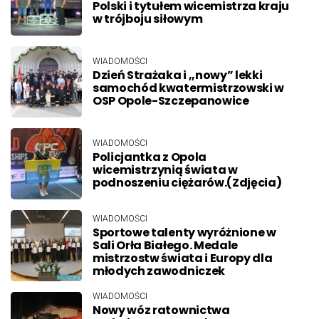
Polski i tytułem wicemistrza kraju
w trójboju siłowym
WIADOMOŚCI
Dzień Strażaka i ,,nowy” lekki
samochód kwatermistrzowski w
OSP Opole-Szczepanowice
WIADOMOŚCI
Policjantka z Opola
wicemistrzynią świata w
podnoszeniu ciężarów.(Zdjęcia)
WIADOMOŚCI
Sportowe talenty wyróżnione w
Sali Orła Białego. Medale
mistrzostw świata i Europy dla
młodych zawodniczek
WIADOMOŚCI
Nowy wóz ratownictwa