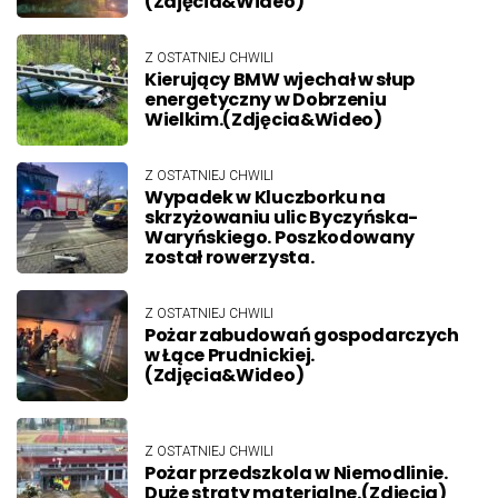
(Zdjęcia&Wideo)
Z OSTATNIEJ CHWILI
Kierujący BMW wjechał w słup
energetyczny w Dobrzeniu
Wielkim.(Zdjęcia&Wideo)
Z OSTATNIEJ CHWILI
Wypadek w Kluczborku na
skrzyżowaniu ulic Byczyńska-
Waryńskiego. Poszkodowany
został rowerzysta.
Z OSTATNIEJ CHWILI
Pożar zabudowań gospodarczych
w Łące Prudnickiej.
(Zdjęcia&Wideo)
Z OSTATNIEJ CHWILI
Pożar przedszkola w Niemodlinie.
Duże straty materialne.(Zdjęcia)