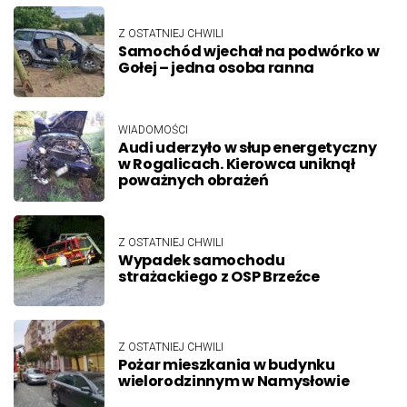
Z OSTATNIEJ CHWILI
Samochód wjechał na podwórko w
Gołej – jedna osoba ranna
WIADOMOŚCI
Audi uderzyło w słup energetyczny
w Rogalicach. Kierowca uniknął
poważnych obrażeń
Z OSTATNIEJ CHWILI
Wypadek samochodu
strażackiego z OSP Brzeźce
Z OSTATNIEJ CHWILI
Pożar mieszkania w budynku
wielorodzinnym w Namysłowie