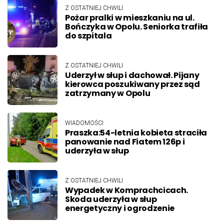
Z OSTATNIEJ CHWILI
Pożar pralki w mieszkaniu na ul.
Bończyka w Opolu. Seniorka trafiła
do szpitala
Z OSTATNIEJ CHWILI
Uderzył w słup i dachował. Pijany
kierowca poszukiwany przez sąd
zatrzymany w Opolu
WIADOMOŚCI
Praszka:54-letnia kobieta straciła
panowanie nad Fiatem 126p i
uderzyła w słup
Z OSTATNIEJ CHWILI
Wypadek w Komprachcicach.
Skoda uderzyła w słup
energetyczny i ogrodzenie