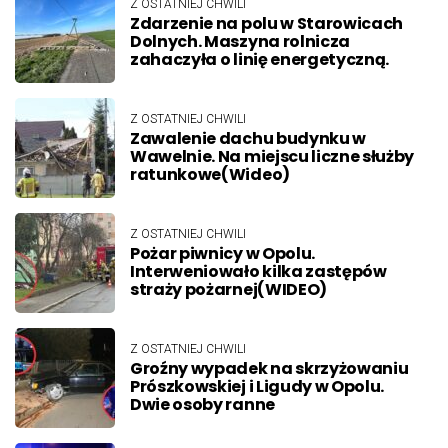
Z OSTATNIEJ CHWILI
Zdarzenie na polu w Starowicach
Dolnych. Maszyna rolnicza
zahaczyła o linię energetyczną.
Z OSTATNIEJ CHWILI
Zawalenie dachu budynku w
Wawelnie. Na miejscu liczne służby
ratunkowe(Wideo)
Z OSTATNIEJ CHWILI
Pożar piwnicy w Opolu.
Interweniowało kilka zastępów
straży pożarnej(WIDEO)
Z OSTATNIEJ CHWILI
Groźny wypadek na skrzyżowaniu
Prószkowskiej i Ligudy w Opolu.
Dwie osoby ranne