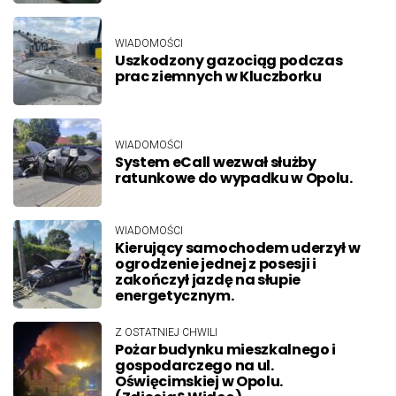
WIADOMOŚCI
Uszkodzony gazociąg podczas
prac ziemnych w Kluczborku
WIADOMOŚCI
System eCall wezwał służby
ratunkowe do wypadku w Opolu.
WIADOMOŚCI
Kierujący samochodem uderzył w
ogrodzenie jednej z posesji i
zakończył jazdę na słupie
energetycznym.
Z OSTATNIEJ CHWILI
Pożar budynku mieszkalnego i
gospodarczego na ul.
Oświęcimskiej w Opolu.