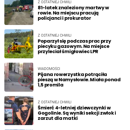
Z OSTATNIEJ CHWILI
81-latek znaleziony martwy w
rowie. Na miejscu pracują
policjanci i prokurator
Z OSTATNIEJ CHWILI
Poparzył się podczas prac przy
piecyku gazowym. Na miejsce
przyleciał śmigłowiec LPR
WIADOMOŚCI
Pijana rowerzystka potrąciła
pieszą w Namysłowie. Miała ponad
1,5 promila
Z OSTATNIEJ CHWILI
Śmierć 4-letniej dziewczynki w
Gogolinie. Są wyniki sekcji zwłok i
zarzut dla matki