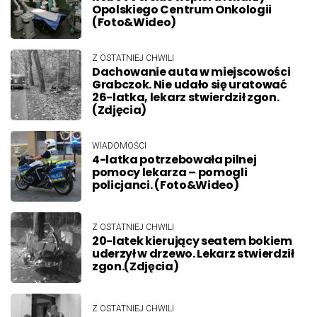
Opolskiego Centrum Onkologii
(Foto&Wideo)
Z OSTATNIEJ CHWILI
Dachowanie auta w miejscowości
Grabczok. Nie udało się uratować
26-latka, lekarz stwierdził zgon.
(Zdjęcia)
WIADOMOŚCI
4-latka potrzebowała pilnej
pomocy lekarza – pomogli
policjanci. (Foto&Wideo)
Z OSTATNIEJ CHWILI
20-latek kierujący seatem bokiem
uderzył w drzewo. Lekarz stwierdził
zgon.(Zdjęcia)
Z OSTATNIEJ CHWILI