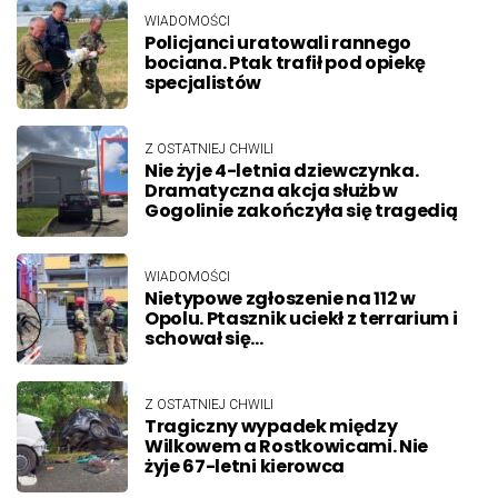
WIADOMOŚCI
Policjanci uratowali rannego
bociana. Ptak trafił pod opiekę
specjalistów
Z OSTATNIEJ CHWILI
Nie żyje 4-letnia dziewczynka.
Dramatyczna akcja służb w
Gogolinie zakończyła się tragedią
WIADOMOŚCI
Nietypowe zgłoszenie na 112 w
Opolu. Ptasznik uciekł z terrarium i
schował się…
Z OSTATNIEJ CHWILI
Tragiczny wypadek między
Wilkowem a Rostkowicami. Nie
żyje 67-letni kierowca