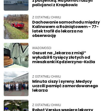
z pacjentką. Na pomoc ruszyli
policjanci z Krapkowic
Z OSTATNIEJ CHWILI
Dachowanie samochodu między
Kalinowem a Rożniątowem – 77-
latek trafił do lekarza na
obserwację
WIADOMOŚCI
Oszust na „lekarza z misji”
wyłudził 6 tysięcy złotych od
mieszkanki Kędzierzyna-Koźla
Z OSTATNIEJ CHWILI
Minuta ciszy i syreny. Medycy
uczcili pamięć zamordowanego
lekarza
Z OSTATNIEJ CHWILI
Robot Versius wspiera lekarzy