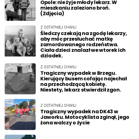
Opole: nie żyje młody lekarz. W
mieszkaniu zaleziono broń.
(Zdjęcia)
Z OSTATNIEJ CHWILI
Śledczy czekają na zgodę lekarzy,
aby móc przesłuchać matkę
zamordowanego rodzeństwa.
Ciała dzieci znalazł we wtorek ich
dziadek.
Z OSTATNIEJ CHWILI
Tragiczny wypadek w Brzegu.
Kierujący busem cofając najechał
na przechodzącą kobietę.
Niestety, lekarz stwierdził zgon.
Z OSTATNIEJ CHWILI
Tragiczny wypadek na DK43 w
Jaworku. Motocyklista zginął, jego
żona walczy o życie