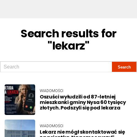
Search results for
"lekarz"
WIADOMOŚCI
Oszuści wyłudzili od 87-letniej
mieszkanki gminy Nysa 60 tysięcy
złotych. Podszyli się pod lekarza
WIADOMOŚCI
Lekarz nie mógł skontaktować się